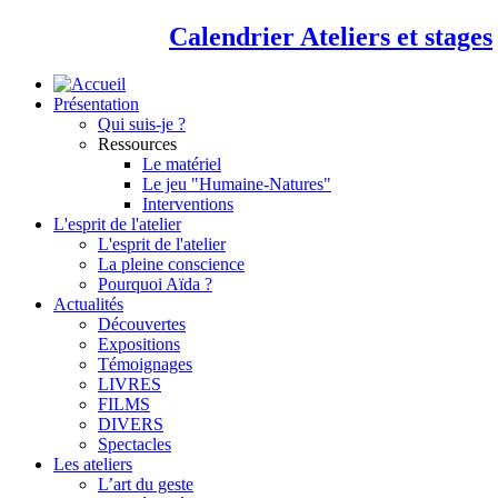
Calendrier Ateliers et stages
Présentation
Qui suis-je ?
Ressources
Le matériel
Le jeu "Humaine-Natures"
Interventions
L'esprit de l'atelier
L'esprit de l'atelier
La pleine conscience
Pourquoi Aïda ?
Actualités
Découvertes
Expositions
Témoignages
LIVRES
FILMS
DIVERS
Spectacles
Les ateliers
L’art du geste