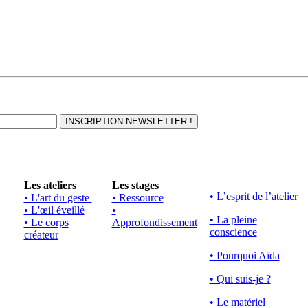
Les ateliers
Les stages
• L’esprit de l’atelier
• L'art du geste
• Ressource
• L'œil éveillé
•
• La pleine
• Le corps
Approfondissement
conscience
créateur
• Pourquoi Aïda
• Qui suis-je ?
• Le matériel