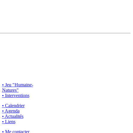
• Jeu "Humaine-
Natures"
• Interventions
• Calendrier
• Agenda
• Actualités
• Liens
• Me contacter