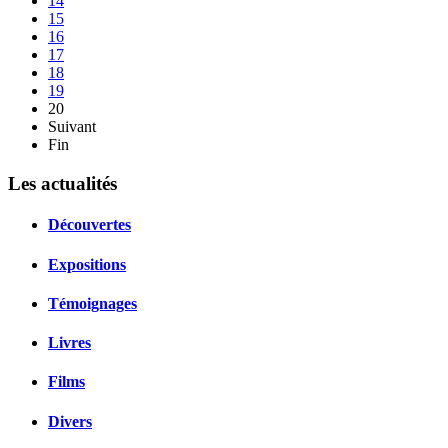
14
15
16
17
18
19
20
Suivant
Fin
Les actualités
Découvertes
Expositions
Témoignages
Livres
Films
Divers