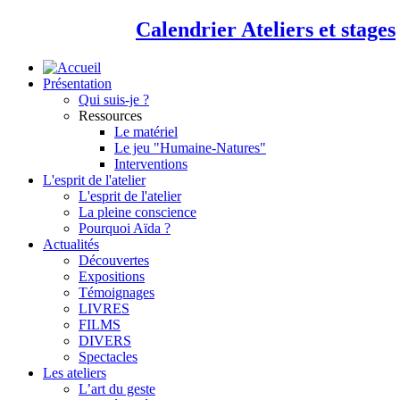
Calendrier Ateliers et stages
Présentation
Qui suis-je ?
Ressources
Le matériel
Le jeu "Humaine-Natures"
Interventions
L'esprit de l'atelier
L'esprit de l'atelier
La pleine conscience
Pourquoi Aïda ?
Actualités
Découvertes
Expositions
Témoignages
LIVRES
FILMS
DIVERS
Spectacles
Les ateliers
L’art du geste