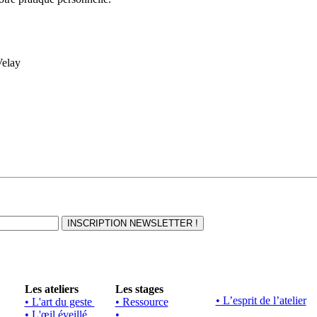
Velay
Les ateliers
Les stages
• L’esprit de l’atelier
• L'art du geste
• Ressource
• L'œil éveillé
•