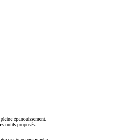
e pleine épanouissement.
es outils proposés.
tre pratique personnelle.