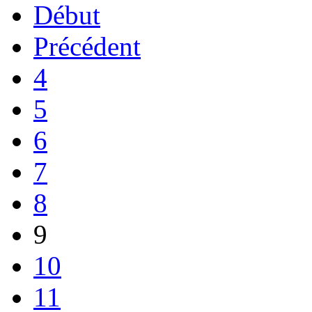
Début
Précédent
4
5
6
7
8
9
10
11